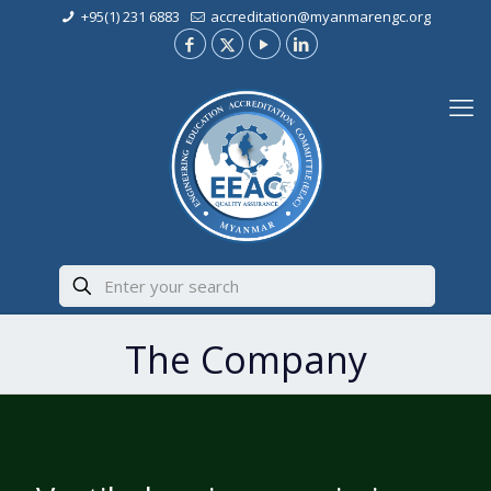
+95(1) 231 6883
accreditation@myanmarengc.org
The Company