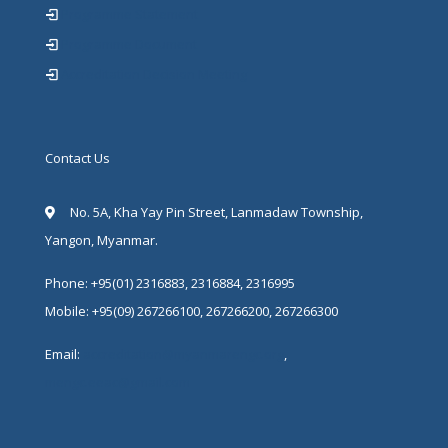
Programme Statement
Programme Document
Accreditation Decision Meeting
Contact Us
No. 5A, Kha Yay Pin Street, Lanmadaw Township,
Yangon, Myanmar.
Phone: +95(01) 2316883, 2316884, 2316995
Mobile: +95(09) 267266100, 267266200, 267266300
Email:
accreditation@myanmarengc.org
,
mengc.eeac@gmail.com